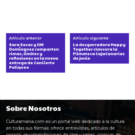
Artículo anterior
Artículo siguiente
Sara Socas y OM
La desgarradora Happy
Domínguez comparten
Together clausura la
rimas, límites y
Filmoteca CajaCanarias
reflexiones en la nueva
de junio
entrega de ConCierto
Paliqueo
Sobre Nosotros
Culturamania.com es un portal web dedicado a la cultura
en todas sus formas: ofrece entrevistas, artículos de
opinión, recomendaciones de cine y series, crónicas de