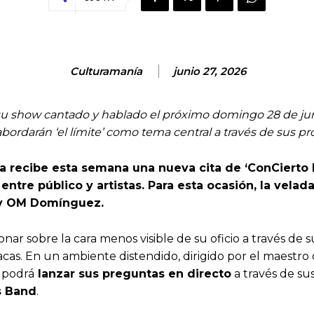
Culturamanía
junio 27, 2026
su show cantado y hablado el próximo domingo 28 de junio
abordarán ‘el límite’ como tema central a través de sus p
a recibe esta semana una nueva cita de ‘ConCierto P
ntre público y artistas. Para esta ocasión, la velad
s y OM Domínguez.
xionar sobre la cara menos visible de su oficio a través d
cas. En un ambiente distendido, dirigido por el maestr
e podrá
lanzar sus preguntas en directo
a través de su
s Band
.