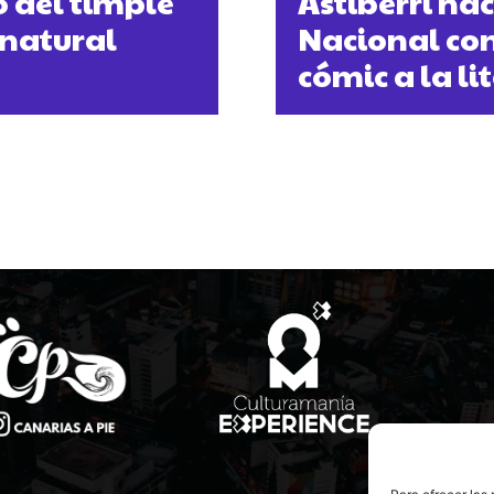
 del timple
Astiberri hac
 natural
Nacional con
cómic a la l