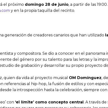
rá el próximo
domingo 28 de junio
, a partir de las 19:
a.com
y en la propia taquilla del recinto.
 generación de creadores canarios que han utilizado
l
ntista y compositora. Se dio a conocer en el panorama in
ente del género por su talento para las letras y la impro
 estudio de grabación y desarrollar su propio proyecto di
, quien da vida al proyecto musical
OM Domínguez
, d
eferencias al hip-hop, la fusión de estilos y con especial
 desde la introspección hasta la celebración, siempre co
ueo’ con
‘el límite’ como concepto central
. A través de