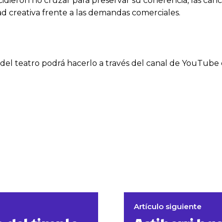
idieron no cruzar para preservar su coherencia, las can
dad creativa frente a las demandas comerciales.
ir del teatro podrá hacerlo a través del canal de YouTu
Artículo siguiente