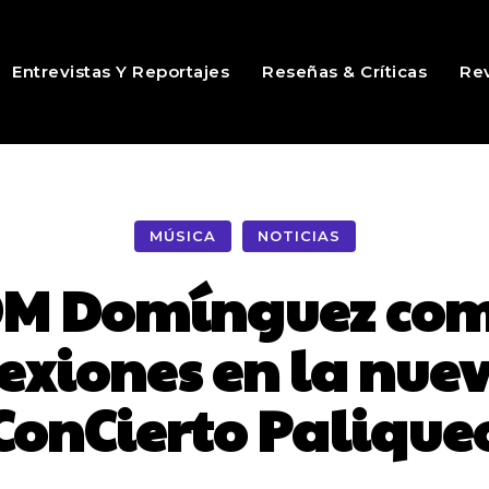
Entrevistas Y Reportajes
Reseñas & Críticas
Rev
MÚSICA
NOTICIAS
 OM Domínguez com
flexiones en la nue
ConCierto Palique