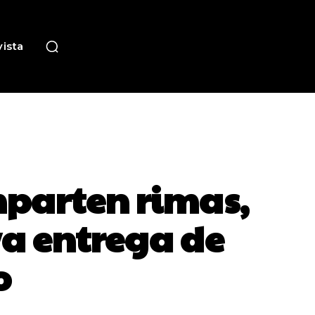
ista
parten rimas,
va entrega de
o