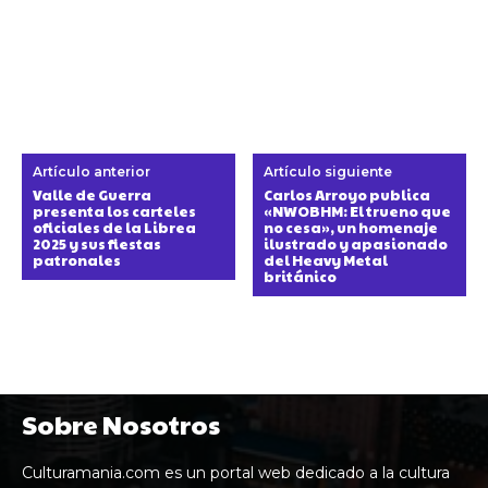
Artículo anterior
Artículo siguiente
Valle de Guerra
Carlos Arroyo publica
presenta los carteles
«NWOBHM: El trueno que
oficiales de la Librea
no cesa», un homenaje
2025 y sus fiestas
ilustrado y apasionado
patronales
del Heavy Metal
británico
Sobre Nosotros
Culturamania.com es un portal web dedicado a la cultura