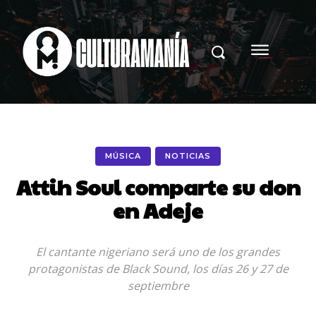
MÚSICA
NOTICIAS
Attih Soul comparte su don
en Adeje
El cantante nigeriano será uno de los grandes
protagonistas de Black Sound, los días 26 y 27 de
septiembre