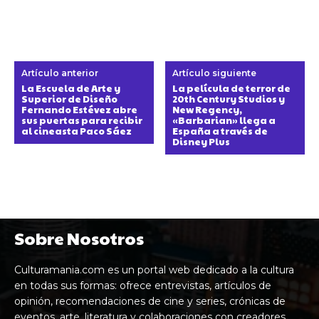
Artículo anterior
Artículo siguiente
La Escuela de Arte y
La película de terror de
Superior de Diseño
20th Century Studios y
Fernando Estévez abre
New Regency,
sus puertas para recibir
«Barbarian» llega a
al cineasta Paco Sáez
España a través de
Disney Plus
Sobre Nosotros
Culturamania.com es un portal web dedicado a la cultura
en todas sus formas: ofrece entrevistas, artículos de
opinión, recomendaciones de cine y series, crónicas de
eventos, arte, literatura y colaboraciones con creadores,