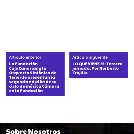
Artículo anterior
Artículo siguiente
La Fundación
LO QUE VIENE 25: Tercera
CajaCanarias y la
jornada. Por Norberto
Orquesta Sinfónica de
Trujillo
Tenerife presentan la
segunda edición de su
ciclo de música Cámara
en la Fundación
Sobre Nosotros