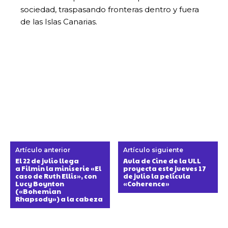
sociedad, traspasando fronteras dentro y fuera
de las Islas Canarias.
Artículo anterior
Artículo siguiente
El 22 de julio llega
Aula de Cine de la ULL
a Filmin la miniserie «El
proyecta este jueves 17
caso de Ruth Ellis», con
de julio la película
Lucy Boynton
«Coherence»
(«Bohemian
Rhapsody») a la cabeza