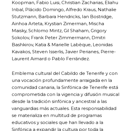
Koopman, Fabio Luisi, Christian Zacharias, Eliahu
Inbal, Plácido Domingo, Alfredo Kraus, Nathalie
Stutzmann, Barbara Hendricks, Ian Bostridge,
Ainhoa Arteta, Krystian Zimerman, Mischa
Maisky, Schlomo Mintz, Gil Shaham, Grigory
Sokolov, Frank Peter Zimmermann, Dmitri
Bashkirov, Katia & Marielle Labèque, Leonidas
Kavakos, Steven Isserlis, Javier Perianes, Pierre-
Laurent Aimard o Pablo Ferrández.
Emblema cultural del Cabildo de Tenerife y con
una vocación profundamente arraigada en la
comunidad canaria, la Sinfónica de Tenerife está
comprometida con la vigencia y difusión musical
desde la tradición sinfónica y ancestral a las
vanguardias más actuales. Esta responsabilidad
se materializa en multitud de programas
educativos y sociales que han llevado a la
Sinfónica a expandir la cultura por toda la