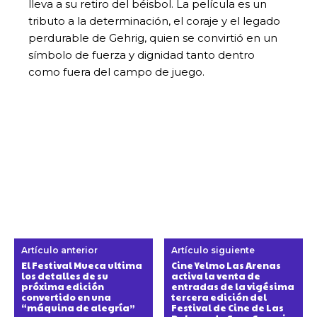
lleva a su retiro del béisbol. La película es un
tributo a la determinación, el coraje y el legado
perdurable de Gehrig, quien se convirtió en un
símbolo de fuerza y ​​dignidad tanto dentro
como fuera del campo de juego.
Artículo anterior
Artículo siguiente
El Festival Mueca ultima
Cine Yelmo Las Arenas
los detalles de su
activa la venta de
próxima edición
entradas de la vigésima
convertido en una
tercera edición del
“máquina de alegría”
Festival de Cine de Las