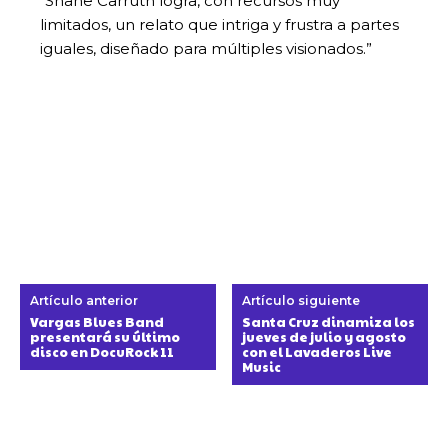
“Shane Carruth logra, con recursos muy
limitados, un relato que intriga y frustra a partes
iguales, diseñado para múltiples visionados.”
Artículo anterior
Artículo siguiente
Vargas Blues Band
Santa Cruz dinamiza los
presentará su último
jueves de julio y agosto
disco en DocuRock 11
con el Lavaderos Live
Music