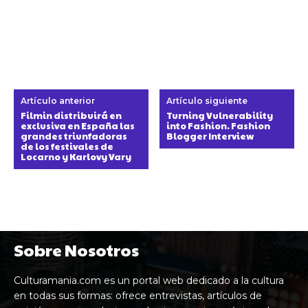
Artículo anterior
Artículo siguiente
Filmin distribuirá en
Turning Vulnerability
exclusiva en España las
into Fashion. Fashion
grandes triunfadoras
Blogger Interview
de los festivales de
Locarno y Karlovy Vary
Sobre Nosotros
Culturamania.com es un portal web dedicado a la cultura
en todas sus formas: ofrece entrevistas, artículos de