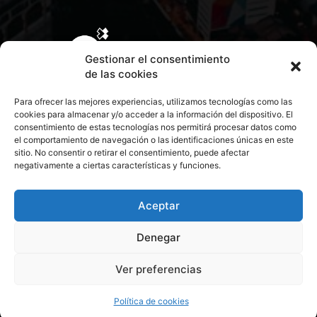
Gestionar el consentimiento
de las cookies
Para ofrecer las mejores experiencias, utilizamos tecnologías como las
cookies para almacenar y/o acceder a la información del dispositivo. El
consentimiento de estas tecnologías nos permitirá procesar datos como
el comportamiento de navegación o las identificaciones únicas en este
sitio. No consentir o retirar el consentimiento, puede afectar
negativamente a ciertas características y funciones.
CONTACTA CON NOSOTROS
POLÍTICA DE PRIVACIDAD
Aceptar
Denegar
POLÍTICA DE COOKIES
Ver preferencias
© 2026 Todos los derechos reservados. Culturamanía
Política de cookies