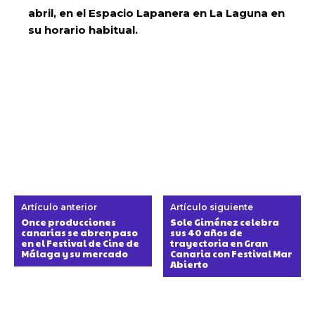
abril, en el Espacio Lapanera en La Laguna en
su horario habitual.
Artículo anterior
Artículo siguiente
Once producciones
Sole Giménez celebra
canarias se abren paso
sus 40 años de
en el Festival de Cine de
trayectoria en Gran
Málaga y su mercado
Canaria con Festival Mar
Abierto