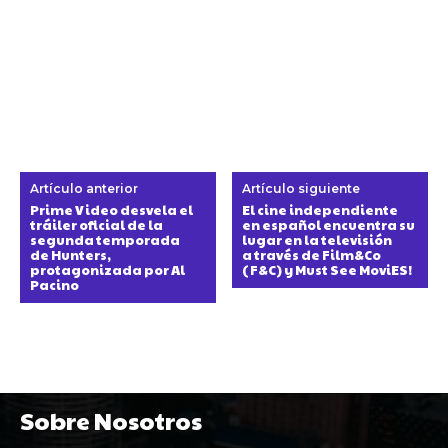
Artículo anterior
Artículo siguiente
Prime Video desvela el
El cine independiente
tráiler oficial de la
en español encuentra su
segunda temporada
lugar en la televisión
de Hunters,
a través de Film&Co
protagonizada por Al
(F&C) y Must See MoviES!
Pacino
Sobre Nosotros