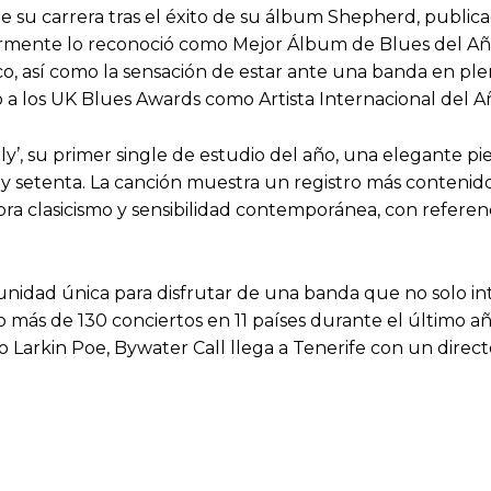
 su carrera tras el éxito de su álbum Shepherd, public
riormente lo reconoció como Mejor Álbum de Blues del Año.
sco, así como la sensación de estar ante una banda en ple
 los UK Blues Awards como Artista Internacional del A
y’, su primer single de estudio del año, una elegante p
 y setenta. La canción muestra un registro más conteni
ra clasicismo y sensibilidad contemporánea, con referen
tunidad única para disfrutar de una banda que no solo in
o más de 130 conciertos en 11 países durante el último a
 o Larkin Poe, Bywater Call llega a Tenerife con un dir