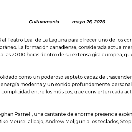
Culturamanía
mayo 26, 2026
6 al Teatro Leal de La Laguna para ofrecer uno de los c
poráneo. La formación canadiense, considerada actualme
 a las 20:00 horas dentro de su extensa gira europea, qu
olidado como un poderoso septeto capaz de trascender 
a energía moderna y un sonido profundamente personal. 
de complicidad entre los músicos, que convierten cada a
Meghan Parnell, una cantante de enorme presencia escé
Mike Meusel al bajo, Andrew Moljgun a los teclados, Steph