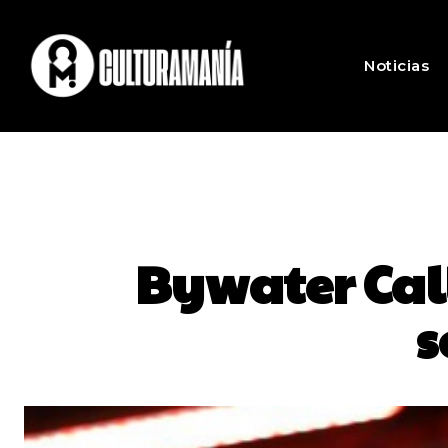
Noticias
Bywater Call
s