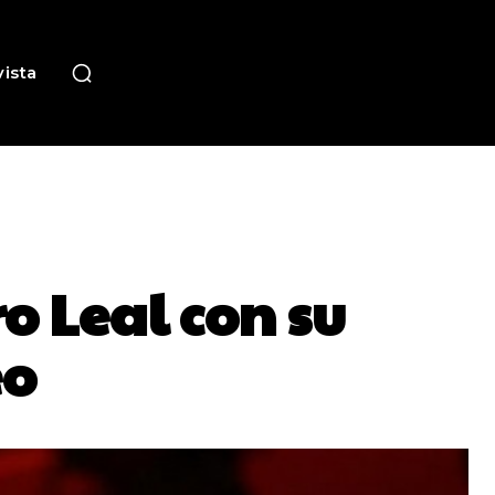
ista
o Leal con su
eo