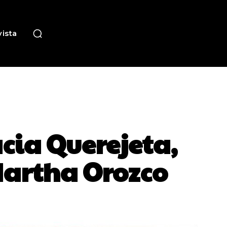
ista
cia Querejeta,
Martha Orozco