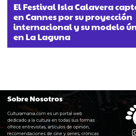
El Festival Isla Calavera cap
en Cannes por su proyección
internacional y su modelo ú
en La Laguna
Sobre Nosotros
Culturamania.com es un portal web
dedicado a la cultura en todas sus formas:
ofrece entrevistas, artículos de opinión,
recomendaciones de cine y series, crónicas