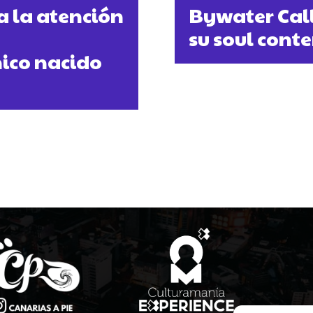
ta la atención
Bywater Call
su soul con
nico nacido