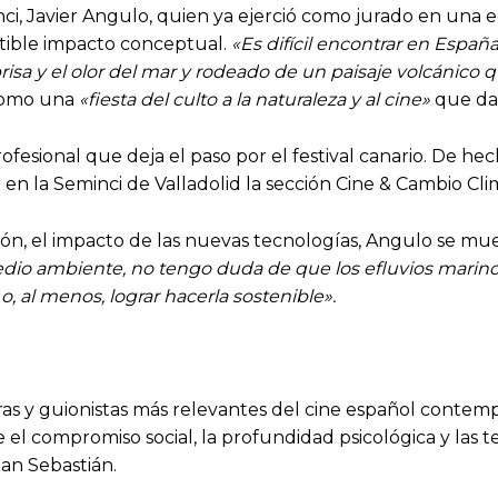
ci, Javier Angulo, quien ya ejerció como jurado en una ed
utible impacto conceptual.
«Es difícil encontrar en Españ
brisa y el olor del mar y rodeado de un paisaje volcánico 
 como una
«fiesta del culto a la naturaleza y al cine»
que da 
esional que deja el paso por el festival canario. De hech
en la Seminci de Valladolid la sección Cine & Cambio Cli
ión, el impacto de las nuevas tecnologías, Angulo se mue
edio ambiente, no tengo duda de que los efluvios marino
, al menos, lograr hacerla sostenible».
oras y guionistas más relevantes del cine español contem
e el compromiso social, la profundidad psicológica y las 
San Sebastián.