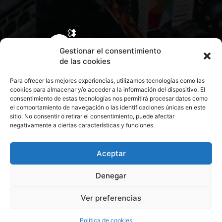
Gestionar el consentimiento
de las cookies
Para ofrecer las mejores experiencias, utilizamos tecnologías como las
cookies para almacenar y/o acceder a la información del dispositivo. El
consentimiento de estas tecnologías nos permitirá procesar datos como
el comportamiento de navegación o las identificaciones únicas en este
sitio. No consentir o retirar el consentimiento, puede afectar
negativamente a ciertas características y funciones.
CONTACTA CON NOSOTROS
POLÍTICA DE PRIVACIDAD
Aceptar
Denegar
POLÍTICA DE COOKIES
Ver preferencias
© 2026 Todos los derechos reservados. Culturamanía
Política de cookies