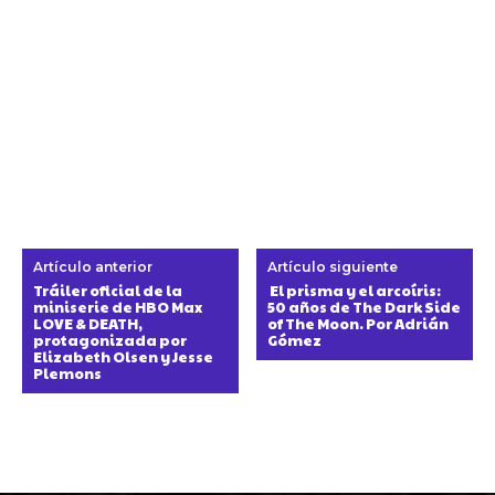
Artículo anterior
Artículo siguiente
Tráiler oficial de la
El prisma y el arcoíris:
miniserie de HBO Max
50 años de The Dark Side
LOVE & DEATH,
of The Moon. Por Adrián
protagonizada por
Gómez
Elizabeth Olsen y Jesse
Plemons