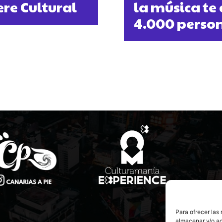
re Cultural
la música t
4.000 perso
Para ofrecer las
almacenar y/o ac