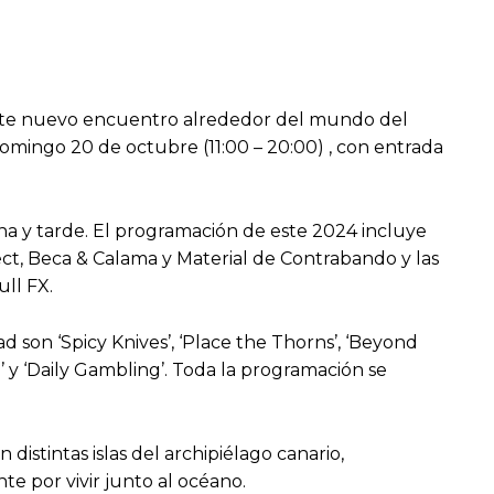
. Este nuevo encuentro alrededor del mundo del
 domingo 20 de octubre (11:00 – 20:00) , con entrada
ana y tarde. El programación de este 2024 incluye
ect, Beca & Calama y Material de Contrabando y las
ull FX.
ad son ‘Spicy Knives’, ‘Place the Thorns’, ‘Beyond
’ y ‘Daily Gambling’. Toda la programación se
 distintas islas del archipiélago canario,
te por vivir junto al océano.