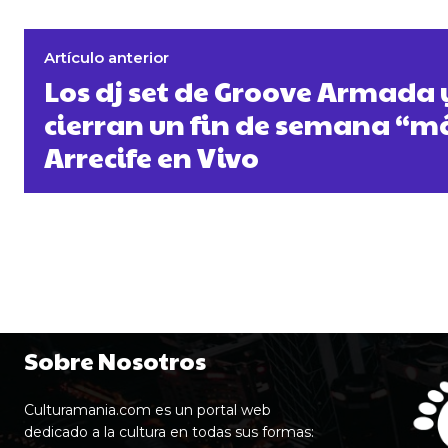
Artículo anterior
Los dj set de Groove Armada 
cierran un fin de semana “m
Arrecife en Vivo
Sobre Nosotros
Culturamania.com es un portal web
dedicado a la cultura en todas sus formas: