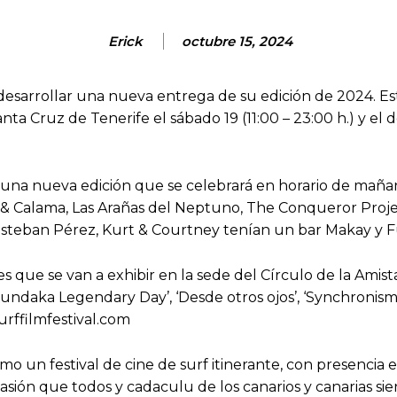
Erick
octubre 15, 2024
ra desarrollar una nueva entrega de su edición de 2024
anta Cruz de Tenerife el sábado 19 (11:00 – 23:00 h.) y el
an una nueva edición que se celebrará en horario de mañ
Beca & Calama, Las Arañas del Neptuno, The Conqueror Proj
, Esteban Pérez, Kurt & Courtney tenían un bar Makay y F
s que se van a exhibir en la sede del Círculo de la Amist
‘Mundaka Legendary Day’, ‘Desde otros ojos’, ‘Synchronism
rffilmfestival.com
o un festival de cine de surf itinerante, con presencia en
ión que todos y cadaculu de los canarios y canarias sien