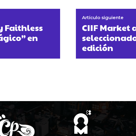
Artículo siguiente
y Faithless
CIIF Market 
ágico” en
seleccionado
edición