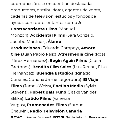
coproducción, se encuentran destacadas
productoras, distribuidoras, agentes de venta,
cadenas de televisión, estudios y fondos de
ayuda, con representantes como
A
Contracorriente Films
(Manuel
Monzón),
Accidental Films
(Sara Gonzalo,
Jacobo Martínez),
Álamo
Producciones
(Eduardo Campoy),
Amore
Cine
(Juan Pablo Félix),
Atresmedia Cine
(Rosa
Pérez Hernández)
, Begin Again Films
(Gloria
Bretones),
Bendita Film Sales
(Luis Renart, Elisa
Hernández),
Buendía Estudios
(Ignacio
Corrales, Concha Jaime Legorburo),
El Viaje
Films
(James Weiss),
Faction Media
(Sylvia
Stevens),
Hubert Bals Fund
(Jeske van der
Slikke),
Latido Films
(Vanessa
Vargas),
Promenades Films
(Samuel
Chauvin),
Radio Televisión Canaria
RTVC
(Diana Armas),
RTVE
(Mila Mayi),
Secuoya