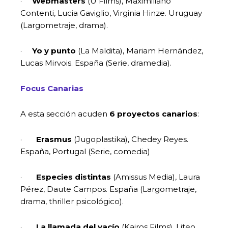
·
Webmasters
(U Films), Maximiliano
Contenti, Lucia Gaviglio, Virginia Hinze. Uruguay
(Largometraje, drama).
·
Yo y punto
(La Maldita), Mariam Hernández,
Lucas Mirvois. España (Serie, dramedia).
Focus Canarias
A esta sección acuden
6 proyectos canarios
:
·
Erasmus
(Jugoplastika), Chedey Reyes.
España, Portugal (Serie, comedia)
·
Especies distintas
(Amissus Media), Laura
Pérez, Daute Campos. España (Largometraje,
drama, thriller psicológico).
·
La llamada del vacío
(Kairos Films), Liteo