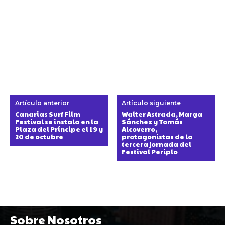
Artículo anterior
Artículo siguiente
Canarias Surf Film
Walter Astrada, Marga
Festival se instala en la
Sánchez y Tomás
Plaza del Príncipe el 19 y
Alcoverro,
20 de octubre
protagonistas de la
tercera jornada del
Festival Periplo
Sobre Nosotros