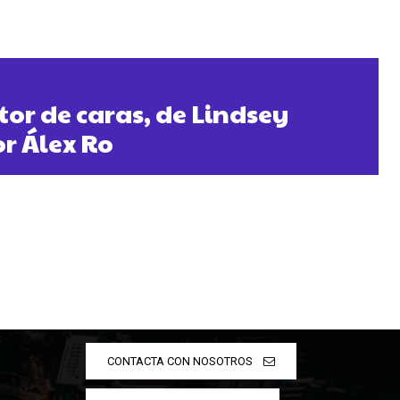
tor de caras, de Lindsey
or Álex Ro
CONTACTA CON NOSOTROS