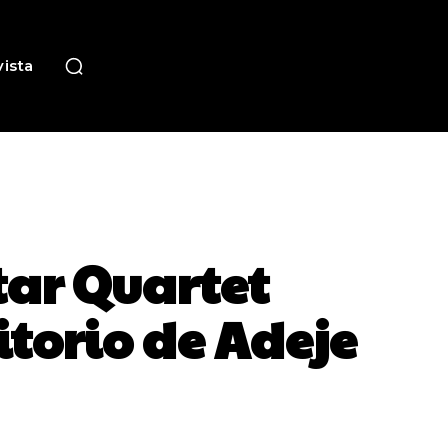
ista
tar Quartet
itorio de Adeje