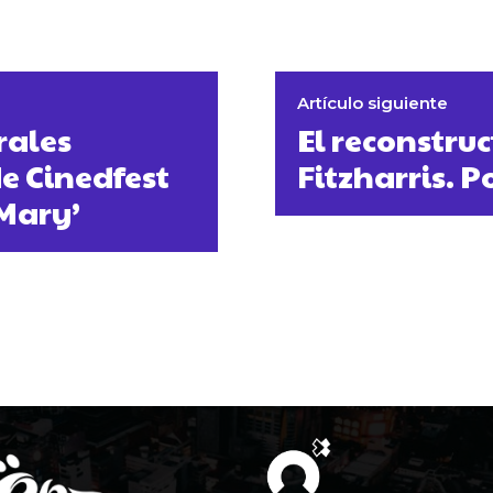
Artículo siguiente
rales
El reconstruc
de Cinedfest
Fitzharris. P
 Mary’