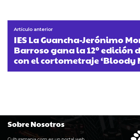
Artículo anterior
IES La Guancha-Jerónimo Mo
Barroso gana la 12º edición 
con el cortometraje ‘Bloody
Sobre Nosotros
Culturamania.com es un portal web