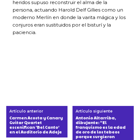
heridos supuso reconstruir el alma de la
persona, actuando Harold Delf Gillies como un
moderno Merlín en donde la varita mágica y los
conjuros eran sustituidos por el bisturí y la
paciencia.
Artículo anterior
Artículo siguiente
Carmen Acosta y Canary
Antonio Altarriba,
Guitar Quartet
dibujante: “El
escenifican ‘Bel Canto’
franquismo es la edad
en el Auditorio de Adeje
de oro de los tebeos
porque surgieron