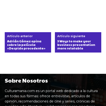
Artículo anterior
Artículo siguiente
Adrián Gómez opina
3 Ways to make your
sobre la película
business presentation
«Despido procedente»
more relatable
Sobre Nosotros
Culturamania.com es un portal web dedicado a la cultura
en todas sus formas: ofrece entrevistas, artículos de
opinión, recomendaciones de cine y series, crónicas de