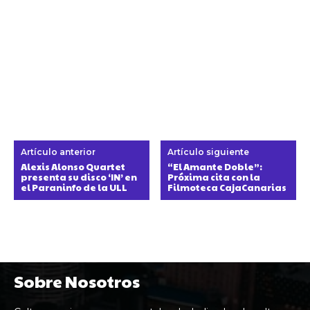
Artículo anterior
Artículo siguiente
Alexis Alonso Quartet
“El Amante Doble”:
presenta su disco ‘IN’ en
Próxima cita con la
el Paraninfo de la ULL
Filmoteca CajaCanarias
Sobre Nosotros