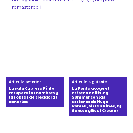
remastered-i
Artículo anterior
Artículo siguiente
La sala Cabrera Pinto
La Punta acoge el
recupera los nombres y
estreno de Rising
las obras de creadoras
Summer con las
canarias
sesiones de Hugo
Romeu, Sistah Vibes, Dj
Santee y Beat Creator