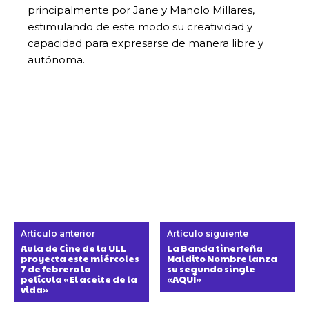
principalmente por Jane y Manolo Millares,
estimulando de este modo su creatividad y
capacidad para expresarse de manera libre y
autónoma.
Artículo anterior
Artículo siguiente
Aula de Cine de la ULL
La Banda tinerfeña
proyecta este miércoles
Maldito Nombre lanza
7 de febrero la
su segundo single
película «El aceite de la
«AQUÍ»
vida»