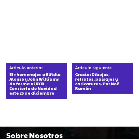
Artículo anterior
Artículo siguiente
El «homenaje» a Elfidio
Gracia: Dibujos,
Alonso y John Williams
retratos, paisajes y
da forma al XXIX
caricaturas. Por Noé
Concierto de Navidad
Ramón
este 25 de diciembre
Sobre Nosotros