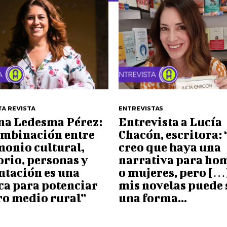
TA REVISTA
ENTREVISTAS
ina Ledesma Pérez:
Entrevista a Lucía
ombinación entre
Chacón, escritora:
monio cultural,
creo que haya una
orio, personas y
narrativa para ho
ntación es una
o mujeres, pero […]
ca para potenciar
mis novelas puede 
ro medio rural”
una forma...