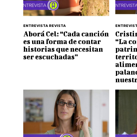
ENTREVISTA REVISTA
ENTREVIST
Aborá Cel: “Cada canción
Crist
es una forma de contar
“La c
historias que necesitan
patri
ser escuchadas”
territ
alime
palan
nuest