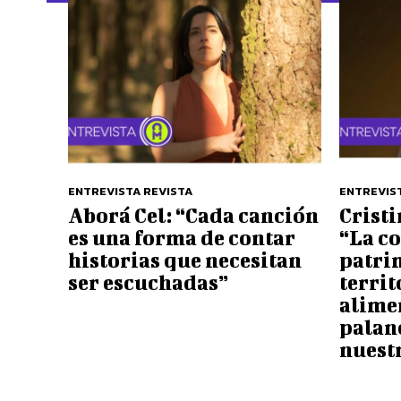
ENTREVISTA REVISTA
ENTREVIS
Aborá Cel: “Cada canción
Crist
es una forma de contar
“La c
historias que necesitan
patri
ser escuchadas”
territ
alime
palan
nuest