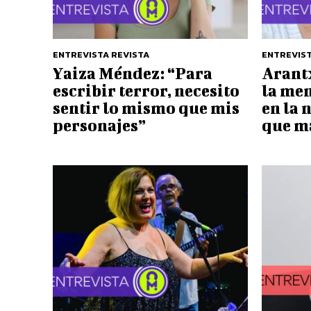
ENTREVISTA REVISTA
ENTREVIST
Yaiza Méndez: “Para
Arant
escribir terror, necesito
la men
sentir lo mismo que mis
en la 
personajes”
que m