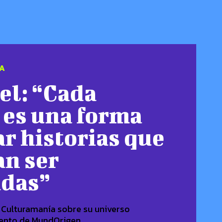
A
el: “Cada
 es una forma
ar historias que
an ser
adas”
 Culturamanía sobre su universo
ento de MundOrigen,...