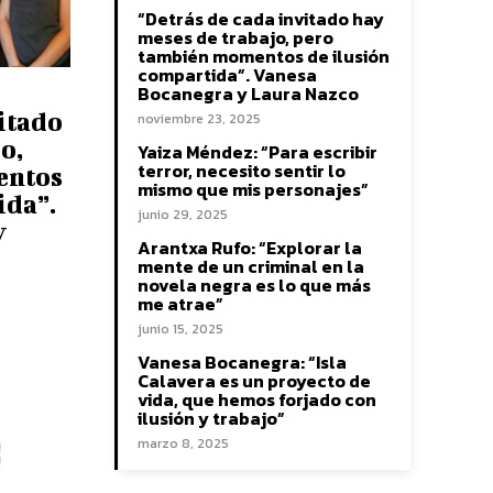
“Detrás de cada invitado hay
meses de trabajo, pero
también momentos de ilusión
compartida”. Vanesa
Bocanegra y Laura Nazco
itado
noviembre 23, 2025
o,
Yaiza Méndez: “Para escribir
terror, necesito sentir lo
entos
mismo que mis personajes”
ida”.
junio 29, 2025
y
Arantxa Rufo: “Explorar la
mente de un criminal en la
novela negra es lo que más
me atrae”
junio 15, 2025
Vanesa Bocanegra: “Isla
Calavera es un proyecto de
vida, que hemos forjado con
ilusión y trabajo”
marzo 8, 2025