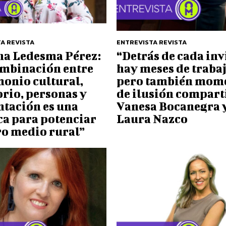
A REVISTA
ENTREVISTA REVISTA
ina Ledesma Pérez:
“Detrás de cada inv
ombinación entre
hay meses de trabaj
monio cultural,
pero también mom
orio, personas y
de ilusión compart
ntación es una
Vanesa Bocanegra 
ca para potenciar
Laura Nazco
ro medio rural”