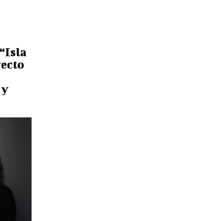
“Isla
yecto
 y