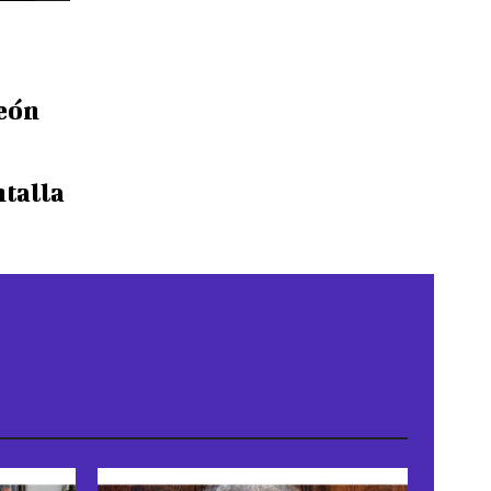
eón
talla