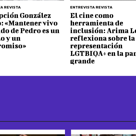
A REVISTA
ENTREVISTA REVISTA
pción González
El cine como
o: «Mantener vivo
herramienta de
ado de Pedro es un
inclusión: Arima L
o y un
reflexiona sobre la
romiso»
representación
LGTBIQA+ en la pan
grande