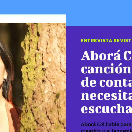
ENTREVISTA REVIST
Aborá C
canción
de cont
necesit
escuch
Aborá Cel habla para
creativo y el lanzami