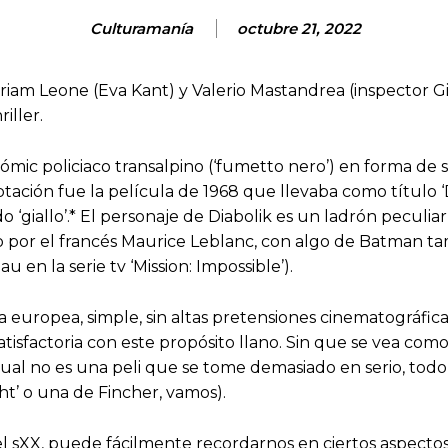
Culturamanía
octubre 21, 2022
Miriam Leone (Eva Kant) y Valerio Mastandrea (inspector G
iller.
ómic policiaco transalpino (‘fumetto nero’) en forma de s
ptación fue la película de 1968 que llevaba como título ‘D
 ‘giallo’.* El personaje de Diabolik es un ladrón peculia
o por el francés Maurice Leblanc, con algo de Batman ta
en la serie tv ‘Mission: Impossible’).
europea, simple, sin altas pretensiones cinematográficas
isfactoria con este propósito llano. Sin que se vea como
ual no es una peli que se tome demasiado en serio, todo
ght’ o una de Fincher, vamos).
l sXX, puede fácilmente recordarnos en ciertos aspecto