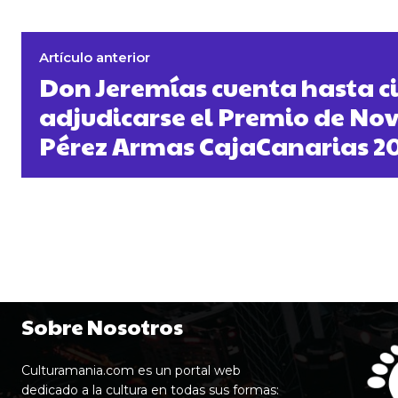
Artículo anterior
Don Jeremías cuenta hasta c
adjudicarse el Premio de No
Pérez Armas CajaCanarias 2
Sobre Nosotros
Culturamania.com es un portal web
dedicado a la cultura en todas sus formas: