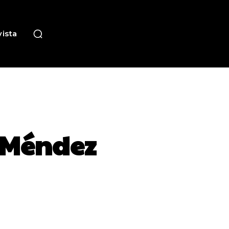
ista
s Méndez