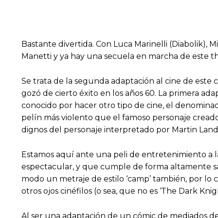
Bastante divertida. Con Luca Marinelli (Diabolik), 
Manetti y ya hay una secuela en marcha de este thr
Se trata de la segunda adaptación al cine de este c
gozó de cierto éxito en los años 60. La primera ada
conocido por hacer otro tipo de cine, el denominado
pelín más violento que el famoso personaje cread
dignos del personaje interpretado por Martin Landau 
Estamos aquí ante una peli de entretenimiento a la 
espectacular, y que cumple de forma altamente sat
modo un metraje de estilo ‘camp’ también, por lo c
otros ojos cinéfilos (o sea, que no es ‘The Dark Kni
Al ser una adaptación de un cómic de mediados de