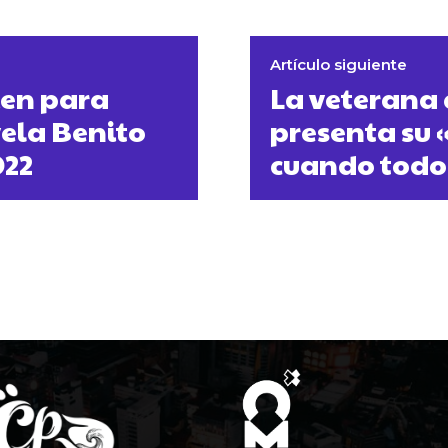
Artículo siguiente
ien para
La veterana
vela Benito
presenta su
022
cuando todo 