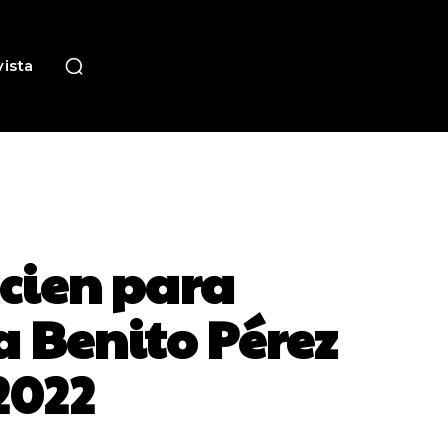
ista
cien para
a Benito Pérez
2022