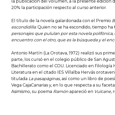
la publicación del volumen, a la presente edición
20% la participación respecto al curso anterior.
El título de la novela galardonada con el Premio
B
escondidilla
: Quien no se ha escondido, tiempo ha t
personajes que pululan por esta novela polifónica,
encuentro con el otro, que es la búsqueda y el enc
Antonio Martín (La Orotava, 1972) realizó sus prime
parte, los cursó en el colegio público de San Agustí
Bachillerato como el COU. Licenciado en Filología 
Literatura en el citado IES Villalba Hervás orotave
titulada
La pasapáginas
, así como un libro de poes
Vega CajaCanarias y, en lo que respecta a su faceta 
Asimismo, su poema
Ramón
apareció en
Vulcane
, 