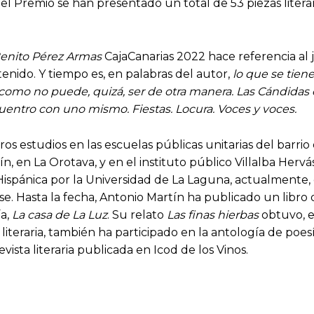
 del Premio se han presentado un total de 53 piezas lite
enito Pérez Armas
CajaCanarias 2022 hace referencia al 
enido. Y tiempo es, en palabras del autor,
lo que se tien
 como no puede, quizá, ser de otra manera. Las Cándidas
uentro con uno mismo. Fiestas. Locura. Voces y voces.
ros estudios en las escuelas públicas unitarias del barrio
n, en La Orotava, y en el instituto público Villalba Hervá
Hispánica por la Universidad de La Laguna, actualmente,
nse. Hasta la fecha, Antonio Martín ha publicado un libro
ía,
La casa de La Luz
. Su relato
Las finas hierbas
obtuvo, e
literaria, también ha participado en la antología de poesí
revista literaria publicada en Icod de los Vinos.