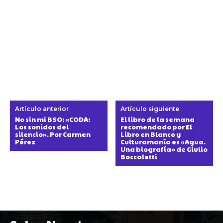
Artículo anterior
Artículo siguiente
No sin mi BSO: «CODA:
El libro de la semana
Los sonidos del
recomendado por El
silencio». Por Carmen
Libro en Blanco y
Pérez
Culturamanía es «Agua.
Una biografía» de Giulio
Boccaletti