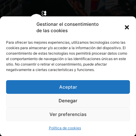
Gestionar el consentimiento
de las cookies
Para ofrecer las mejores experiencias, utilizamos tecnologías como las
cookies para almacenar y/o acceder a la información del dispositivo. El
consentimiento de estas tecnologías nos permitirá procesar datos como
el comportamiento de navegación o las identificaciones únicas en este
sitio. No consentir o retirar el consentimiento, puede afectar
negativamente a ciertas características y funciones.
CONTACTA CON NOSOTROS
POLÍTICA DE PRIVACIDAD
Aceptar
Denegar
POLÍTICA DE COOKIES
Ver preferencias
© 2026 Todos los derechos reservados. Culturamanía
Política de cookies