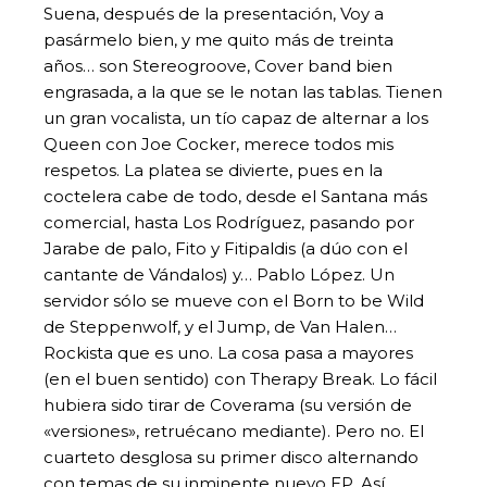
Suena, después de la presentación, Voy a
pasármelo bien, y me quito más de treinta
años… son Stereogroove, Cover band bien
engrasada, a la que se le notan las tablas. Tienen
un gran vocalista, un tío capaz de alternar a los
Queen con Joe Cocker, merece todos mis
respetos. La platea se divierte, pues en la
coctelera cabe de todo, desde el Santana más
comercial, hasta Los Rodríguez, pasando por
Jarabe de palo, Fito y Fitipaldis (a dúo con el
cantante de Vándalos) y… Pablo López. Un
servidor sólo se mueve con el Born to be Wild
de Steppenwolf, y el Jump, de Van Halen…
Rockista que es uno. La cosa pasa a mayores
(en el buen sentido) con Therapy Break. Lo fácil
hubiera sido tirar de Coverama (su versión de
«versiones», retruécano mediante). Pero no. El
cuarteto desglosa su primer disco alternando
con temas de su inminente nuevo EP. Así,