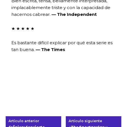
Bien escrita, tensa, bellamente interpretada,
implacablemente triste y con la capacidad de
hacernos cabrear.
—
The Independent
★ ★ ★ ★ ★
Es bastante difícil explicar por qué esta serie es
tan buena.
— The Times
Artículo anterior
Artículo siguiente
Crónica: Concierto
«The Spectacular»: