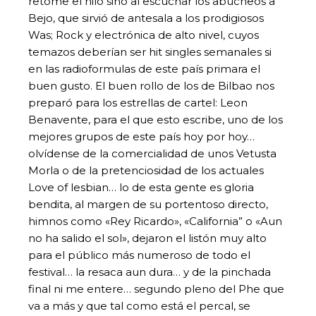
retome el hilo sino al escuchar los abucheos a
Bejo, que sirvió de antesala a los prodigiosos
Was; Rock y electrónica de alto nivel, cuyos
temazos deberían ser hit singles semanales si
en las radioformulas de este país primara el
buen gusto. El buen rollo de los de Bilbao nos
preparó para los estrellas de cartel: Leon
Benavente, para el que esto escribe, uno de los
mejores grupos de este país hoy por hoy…
olvídense de la comercialidad de unos Vetusta
Morla o de la pretenciosidad de los actuales
Love of lesbian… lo de esta gente es gloria
bendita, al margen de su portentoso directo,
himnos como «Rey Ricardo», «California” o «Aun
no ha salido el sol», dejaron el listón muy alto
para el público más numeroso de todo el
festival… la resaca aun dura… y de la pinchada
final ni me entere… segundo pleno del Phe que
va a más y que tal como está el percal, se