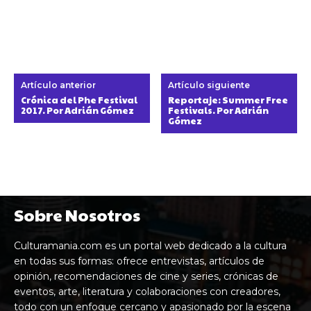
Artículo anterior
Artículo siguiente
Crónica del Phe Festival
Reportaje: Summer Free
2017. Por Adrián Gómez
Festivals. Por Adrián
Gómez
Sobre Nosotros
Culturamania.com es un portal web dedicado a la cultura
en todas sus formas: ofrece entrevistas, artículos de
opinión, recomendaciones de cine y series, crónicas de
eventos, arte, literatura y colaboraciones con creadores,
todo con un enfoque cercano y apasionado por la escena