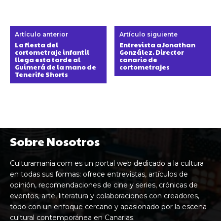
Artículo anterior
Artículo siguiente
La fiesta del
Entrevista a Jonathan
cortometraje infantil
González. Director
llega esta tarde al
canario de
Guimerá de la mano de
cortometrajes
Tenerife Shorts
Sobre Nosotros
Culturamania.com es un portal web dedicado a la cultura
en todas sus formas: ofrece entrevistas, artículos de
opinión, recomendaciones de cine y series, crónicas de
eventos, arte, literatura y colaboraciones con creadores,
todo con un enfoque cercano y apasionado por la escena
cultural contemporánea en Canarias.