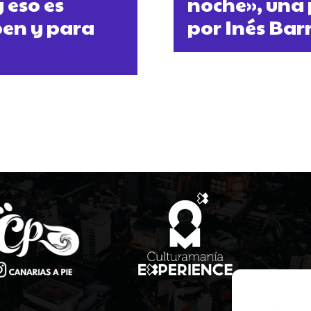
 eso es
noche», una 
ben y para
por Inés Bar