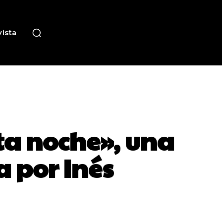
ista
ta noche», una
a por Inés