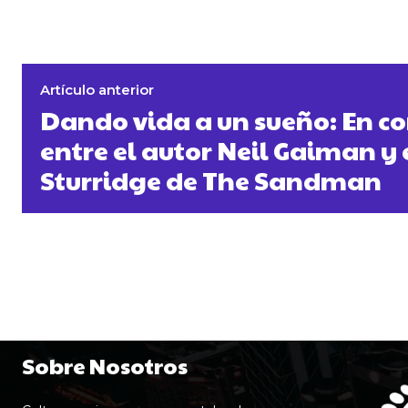
Artículo anterior
Dando vida a un sueño: En c
entre el autor Neil Gaiman y 
Sturridge de The Sandman
Sobre Nosotros