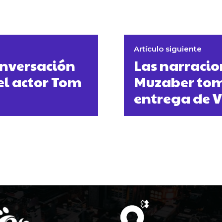
Artículo siguiente
onversación
Las narracio
el actor Tom
Muzaber tom
entrega de V