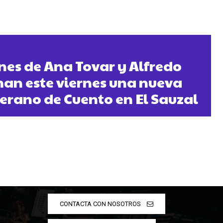
nes de Ana Tovar y Alfredo
an este viernes una nueva
erano de Cuento en El Sauzal
CONTACTA CON NOSOTROS