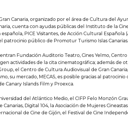
 Gran Canaria, organizado por el área de Cultura del Ayun
ia, cuenta con ayudas públicas del Instituto de la Cinem
 española, PICE Visitantes, de Acción Cultural Española (
l patrocinio público de Promotur Turismo Islas Canarias
entran Fundación Auditorio Teatro, Cines Yelmo, Centro C
n actividades de la cita cinematográfica; además de otr
roup, el Centro de Cultura Audiovisual de Gran Canaria, 
ismo, su mercado, MECAS, es posible gracias al patrocini
e Canary Islands Film y Proexca.
iversidad del Atlántico Medio, el CIFP Felo Monzón Grau-B
e Canarias, Digital 104, la Asociación de Mujeres Cineastas
ternacional de Cine de Gijón, el Festival de Cine Indepe