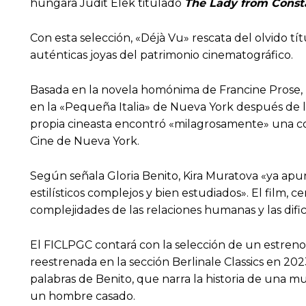
húngara Judit Elek titulado
The Lady from Const
Con esta selección, «Déjà Vu» rescata del olvido t
auténticas joyas del patrimonio cinematográfico.
Basada en la novela homónima de Francine Prose,
en la «Pequeña Italia» de Nueva York después de la
propia cineasta encontró «milagrosamente» una copi
Cine de Nueva York.
Según señala Gloria Benito, Kira Muratova «ya ap
estilísticos complejos y bien estudiados». El film, 
complejidades de las relaciones humanas y las dific
El FICLPGC contará con la selección de un estreno
reestrenada en la sección Berlinale Classics en 20
palabras de Benito, que narra la historia de una m
un hombre casado.