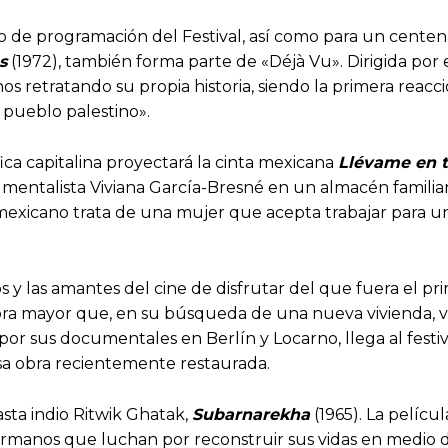
de programación del Festival, así como para un centenar 
s
(1972), también forma parte de «Déjà Vu». Dirigida por e
os retratando su propia historia, siendo la primera reac
 pueblo palestino».
fica capitalina proyectará la cinta mexicana
Llévame en t
umentalista Viviana García-Bresné en un almacén familiar
 mexicano trata de una mujer que acepta trabajar para un
s y las amantes del cine de disfrutar del que fuera el pr
ñora mayor que, en su búsqueda de una nueva vivienda, v
or sus documentales en Berlín y Locarno, llega al festi
sa obra recientemente restaurada.
asta indio Ritwik Ghatak,
Subarnarekha
(1965). La pelícu
hermanos que luchan por reconstruir sus vidas en medio de