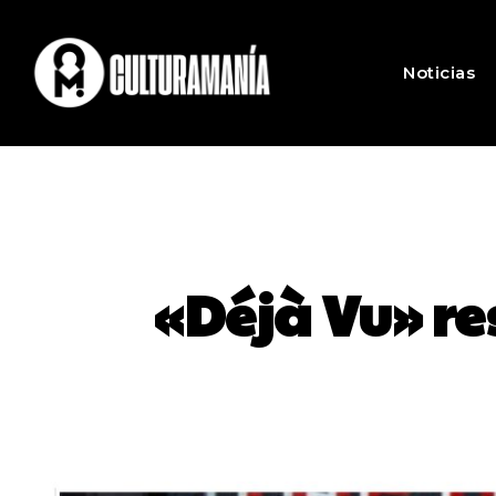
Noticias
«Déjà Vu» re