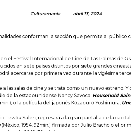
Culturamanía
abril 13, 2024
ionalidades conforman la sección que permite al público c
 en el Festival Internacional de Cine de Las Palmas de Gr
idos en siete países distintos por siete grandes cineasta
odrá acercarse por primera vez durante la vigésima terce
 las salas de cine y se trata como un nuevo estreno. Y de
ndie de la estadounidense Nancy Savoca,
Household Sain
 min.), o la película del japonés Kōzaburō Yoshimura,
Und
ipcio Tewfik Saleh, regresará a la gran pantalla de la capi
s
(México, 1954, 92min.) firmada por Julio Bracho o el prim