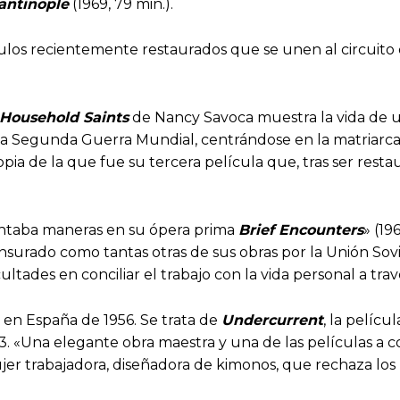
antinople
(1969, 79 min.).
ítulos recientemente restaurados que se unen al circuito 
Household Saints
de Nancy Savoca muestra la vida de un
 Segunda Guerra Mundial, centrándose en la matriarca de 
a de la que fue su tercera película que, tras ser restau
untaba maneras en su ópera prima
Brief Encounters
» (19
censurado como tantas otras de sus obras por la Unión Sov
ultades en conciliar el trabajo con la vida personal a tr
 en España de 1956. Se trata de
Undercurrent
, la pelíc
23. «Una elegante obra maestra y una de las películas a
ujer trabajadora, diseñadora de kimonos, que rechaza los