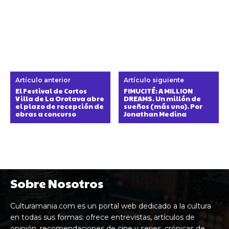
Artículo anterior
Artículo siguiente
El Festival de Cortos
FIMUCITÉ: A MILLION
Villa de La Orotava abre
DREAMS. Un millón de
el plazo de recepción de
sueños (más uno). Por
obras a concurso
Jonathan Medina
Sobre Nosotros
Culturamania.com es un portal web dedicado a la cultura
en todas sus formas: ofrece entrevistas, artículos de
opinión, recomendaciones de cine y series, crónicas de