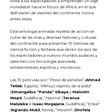
invita a los espectadores a emprender un viaje
inolvidable hacia el futuro de África, en el que
disfrutarán de visiones del continente nunca
antes vistas.
Esta antología animada repleta de acción se
nutre de las ricas y diversas historias y culturas
del continente para presentar 10 historias de
ciencia ficción y fantasía que abren los ojos de
los espectadores a nuevos mundos audaces y
valientes con tecnología avanzada,
extraterrestres, espíritus y monstruos.
Las 10 películas son: “
Polvo de estrellas
“ (
Ahmed
Teilab
, Egipto), “
Mkhuzi, espíritu de la pista
“
(
Simangaliso “Panda” Sibaya
y
Malcolm
Wopé
, Sudáfrica), “
Hatima
“ (
Terence
Maluleke
e
Isaac Mogajane
, Sudáfrica), “
Enkai
“
(
Ng’endo Mukii
, Kenia), “
Moremi
“ (
Shofela