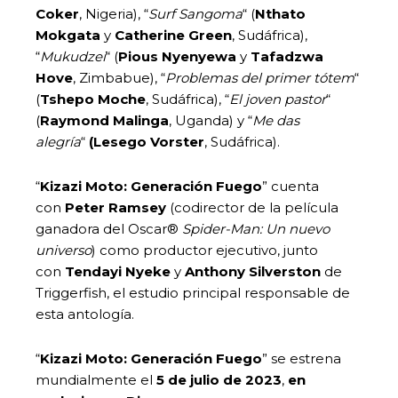
Coker
, Nigeria), “
Surf Sangoma
“ (
Nthato
Mokgata
y
Catherine Green
, Sudáfrica),
“
Mukudzei
“ (
Pious Nyenyewa
y
Tafadzwa
Hove
, Zimbabue), “
Problemas del primer tótem
“
(
Tshepo Moche
, Sudáfrica), “
El joven pastor
“
(
Raymond Malinga
, Uganda) y “
Me das
alegría
“
(Lesego Vorster
, Sudáfrica).
“
Kizazi Moto: Generación Fuego
” cuenta
con
Peter Ramsey
(codirector de la película
ganadora del Oscar®
Spider-Man: Un nuevo
universo
) como productor ejecutivo, junto
con
Tendayi Nyeke
y
Anthony Silverston
de
Triggerfish, el estudio principal responsable de
esta antología.
“
Kizazi Moto: Generación Fuego
” se estrena
mundialmente el
5 de julio de 2023
,
en