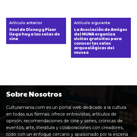
Artículo anterior
Artículo siguiente
Soul de Disney y Pixar
La Asociación de Amigos
llega hoy a las salas de
del MUNA organiza
cine
visitas gratuitas para
conocer las salas
arqueológicas del
museo
Sobre Nosotros
Culturamania.com es un portal web dedicado a la cultura
en todas sus formas: ofrece entrevistas, artículos de
opinión, recomendaciones de cine y series, crónicas de
eventos, arte, literatura y colaboraciones con creadores,
todo con un enfoque cercano y apasionado por la escena