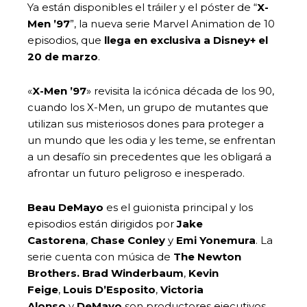
Ya están disponibles el tráiler y el póster de “
X-
Men ’97
”, la nueva serie Marvel Animation de 10
episodios, que
llega en exclusiva a Disney+ el
20 de marzo
.
«
X-Men ’97
» revisita la icónica década de los 90,
cuando los X-Men, un grupo de mutantes que
utilizan sus misteriosos dones para proteger a
un mundo que les odia y les teme, se enfrentan
a un desafío sin precedentes que les obligará a
afrontar un futuro peligroso e inesperado.
Beau DeMayo
es el guionista principal y los
episodios están dirigidos por
Jake
Castorena
,
Chase Conley
y
Emi Yonemura
. La
serie cuenta con música de
The Newton
Brothers. Brad Winderbaum
,
Kevin
Feige
,
Louis D’Esposito
,
Victoria
Alonso
y
DeMayo
son productores ejecutivos.