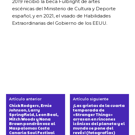
2019 recibió la beca Fulbright de artes
escénicas del Ministerio de Cultura y Deporte
español, y en 2021, el visado de Habilidades
Extraordinarias del Gobierno de los EEUU.
Artículo anterior
Artículo siguiente
Chick Rodgers, Ernie
¡Las grietas de la cuarta
Johnson, Larry
temporada de
Springfield, Leon Beal,
«Stranger Things»
Mitch Woods y Nona
arrasan en rincones
Brown pondrán voz al
icónicos del planeta y el
Maspalomas Costa
mundo se pone del
Canaria Soul Festival
revés! (fotografías)