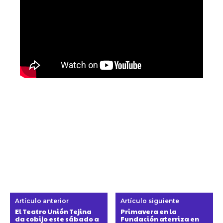
Artículo anterior
Artículo siguiente
El Teatro Unión Tejina
Primavera en la
da cobijo este sábado a
Fundación aterriza en