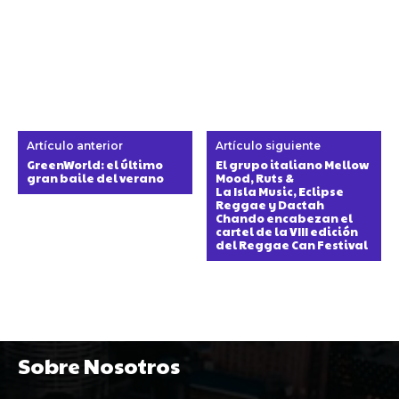
Artículo anterior
Artículo siguiente
GreenWorld: el último
El grupo italiano Mellow
gran baile del verano
Mood, Ruts &
La Isla Music, Eclipse
Reggae y Dactah
Chando encabezan el
cartel de la VIII edición
del Reggae Can Festival
Sobre Nosotros