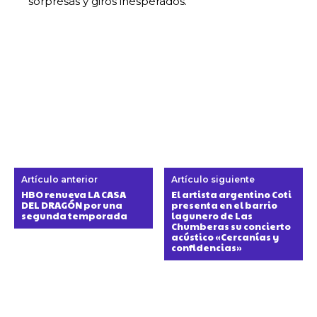
sorpresas y giros inesperados.
Artículo anterior
Artículo siguiente
HBO renueva LA CASA
El artista argentino Coti
DEL DRAGÓN por una
presenta en el barrio
segunda temporada
lagunero de Las
Chumberas su concierto
acústico «Cercanías y
confidencias»