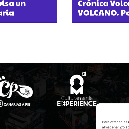
ulsa un
Crónica Volc
aria
VOLCANO. Po
Para ofrecer las
almacenar y/o ac