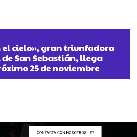
el cielo», gran triunfadora
l de San Sebastián, llega
próximo 25 de noviembre
CONTACTA CON NOSOTROS