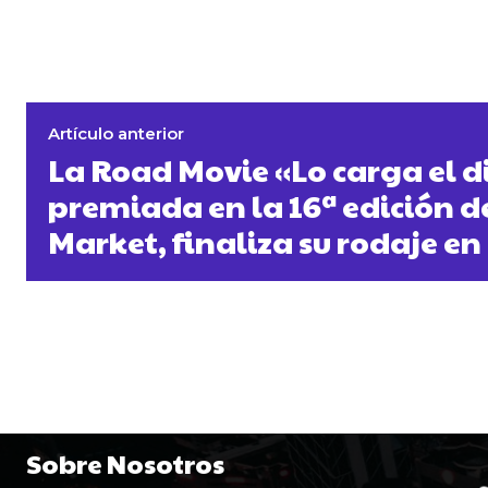
Artículo anterior
La Road Movie «Lo carga el d
premiada en la 16ª edición de
Market, finaliza su rodaje en
Sobre Nosotros