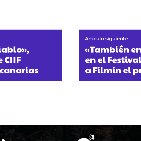
Artículo siguiente
iablo»,
«También en 
 CIIF
en el Festiva
 canarias
a Filmin el 