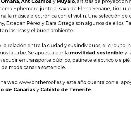
 Ömana
,
Ant Cosmos
y
Muyaio
, artistas de proyección
omo Ephemere junto al saxo de Elena Seoane, Tio Lulo y
na la música electrónica con el violín. Una selección de d
ny, Esteban Pérez y Dara Ortega son algunos de ellos. 
en las risas y el buen ambiente.
 la relación entre la ciudad y sus individuos, el circuito 
os la urbe. Se apuesta por la
movilidad sostenible
y 
 acudir en transporte público, patinete eléctrico o a 
 de moda canaria sostenible.
ina web www.ontheroof.es y este año cuenta con el apoy
o de Canarias
y
Cabildo de Tenerife
.