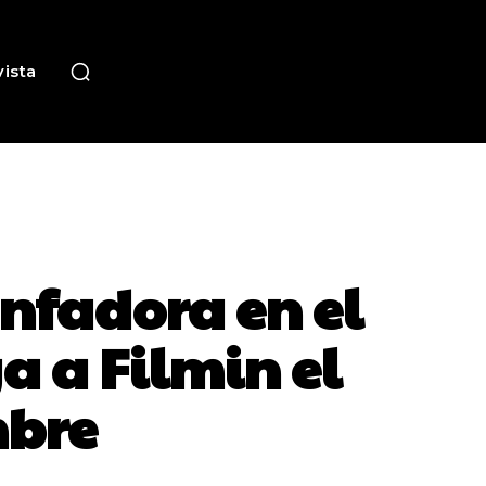
ista
unfadora en el
a a Filmin el
mbre