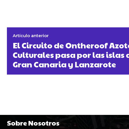
Artículo anterior
El Circuito de Ontheroof Azo
Culturales pasa por las islas 
Gran Canaria y Lanzarote
Sobre Nosotros