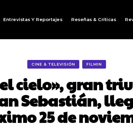
Entrevistas Y Reportajes
Reseñas & Críticas
Rev
CINE & TELEVISIÓN
FILMIN
l cielo», gran tri
San Sebastián, lleg
ximo 25 de novie