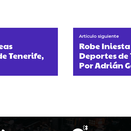
Artículo siguiente
teas
Robe Iniesta
de Tenerife,
Deportes de 
Por Adrián 