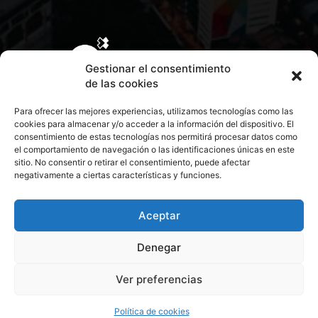
Gestionar el consentimiento
de las cookies
Para ofrecer las mejores experiencias, utilizamos tecnologías como las
cookies para almacenar y/o acceder a la información del dispositivo. El
consentimiento de estas tecnologías nos permitirá procesar datos como
el comportamiento de navegación o las identificaciones únicas en este
sitio. No consentir o retirar el consentimiento, puede afectar
negativamente a ciertas características y funciones.
CONTACTA CON NOSOTROS
POLÍTICA DE PRIVACIDAD
Aceptar
Denegar
POLÍTICA DE COOKIES
Ver preferencias
© 2026 Todos los derechos reservados. Culturamanía
Política de cookies