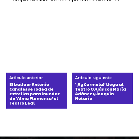
Artículo anterior
Artículo siguiente
El bailaor Antonio
‘¡Ay Carmela!’ llega al
Canales se rodea de
Teatro Cuyás con María
estrellas para inundar
Adánez y Joaquín
de ‘Alma Flamenca’ el
Notario
Teatro Leal