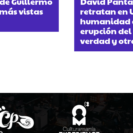
 de Guillermo
David Pantal
 más vistas
retratan en 
humanidad d
erupción del 
verdad y otr