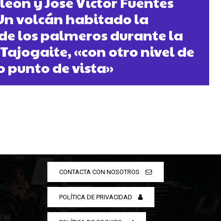
eón y José Víctor Fuentes
Un volcán habitado la
e los palmeros durante la
Tajogaite, «con otro nivel de
o punto de vista»
CONTACTA CON NOSOTROS
POLÍTICA DE PRIVACIDAD