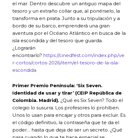
el mar. Dentro descubre un antiguo mapa del
tesoro y un extraño collar que, al ponérselo, la
transforma en pirata. Junto a su tripulación y a
bordo de su barco, emprenderá una gran
aventura por el Océano Atlántico en busca de la
isla escondida y del tesoro que guarda.
¿Lograrán
encontrarlo?
https://cinedfest.com/index.php/ve
r-cortos/cortos-2026/item/el-tesoro-de-la-isla-
escondida
Primer Premio Península: ‘
Six Seven.
Identidad de usar y tirar’ (CEIP República de
Colombia. Madrid).
¿Qué es Six Seven? Todo el
colegio lo susurra. Los profesores lo prohíben.
Unos lo usan para encajar y otros para excluir. Es
el código definitivo, la contraseña que te da el
poder… hasta que deja de ser un secreto. ¿Qué
pasa cuando lo que te hace especial se