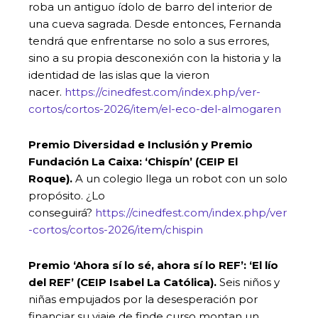
roba un antiguo ídolo de barro del interior de
una cueva sagrada. Desde entonces, Fernanda
tendrá que enfrentarse no solo a sus errores,
sino a su propia desconexión con la historia y la
identidad de las islas que la vieron
nacer.
https://cinedfest.com/index.php/ver-
cortos/cortos-2026/item/el-eco-del-almogaren
Premio Diversidad e Inclusión y Premio
Fundación La Caixa: ‘Chispín’ (CEIP El
Roque).
A un colegio llega un robot con un solo
propósito. ¿Lo
conseguirá?
https://cinedfest.com/index.php/ver
-cortos/cortos-2026/item/chispin
Premio ‘Ahora sí lo sé, ahora sí lo REF’: ‘El lío
del REF’ (CEIP Isabel La Católica).
Seis niños y
niñas empujados por la desesperación por
financiar su viaje de finde curso montan un