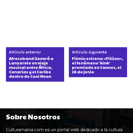
Artículo anterior
Artículo siguiente
Afrocuband llevará a
Filmin estrena «Pillion»,
Lanzarote un viaje
el fenómeno ‘kink’
musical entre África,
premiado en Cannes, el
Canarias y el Caribe
26 de junio
dentro de Cool Moon
Sobre Nosotros
Culturamania.com es un portal web dedicado a la cultura