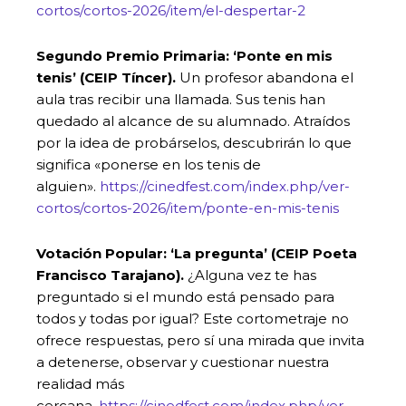
cortos/cortos-2026/item/el-despertar-2
Segundo Premio Primaria: ‘Ponte en mis
tenis’ (CEIP Tíncer).
Un profesor abandona el
aula tras recibir una llamada. Sus tenis han
quedado al alcance de su alumnado. Atraídos
por la idea de probárselos, descubrirán lo que
significa «ponerse en los tenis de
alguien».
https://cinedfest.com/index.php/ver-
cortos/cortos-2026/item/ponte-en-mis-tenis
Votación Popular: ‘La pregunta’ (CEIP Poeta
Francisco Tarajano
).
¿Alguna vez te has
preguntado si el mundo está pensado para
todos y todas por igual? Este cortometraje no
ofrece respuestas, pero sí una mirada que invita
a detenerse, observar y cuestionar nuestra
realidad más
cercana.
https://cinedfest.com/index.php/ver-