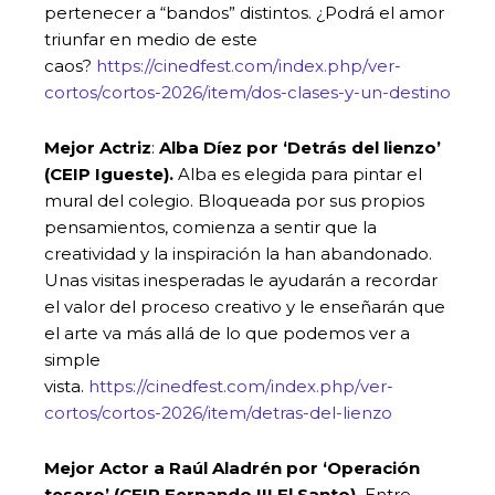
pertenecer a “bandos” distintos. ¿Podrá el amor
triunfar en medio de este
caos?
https://cinedfest.com/index.php/ver-
cortos/cortos-2026/item/dos-clases-y-un-destino
Mejor Actriz
:
Alba Díez por ‘Detrás del lienzo’
(CEIP Igueste).
Alba es elegida para pintar el
mural del colegio. Bloqueada por sus propios
pensamientos, comienza a sentir que la
creatividad y la inspiración la han abandonado.
Unas visitas inesperadas le ayudarán a recordar
el valor del proceso creativo y le enseñarán que
el arte va más allá de lo que podemos ver a
simple
vista.
https://cinedfest.com/index.php/ver-
cortos/cortos-2026/item/detras-del-lienzo
Mejor Actor a
Raúl Aladrén por ‘Operación
tesoro’ (CEIP Fernando III El Santo).
Entre